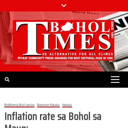
Skip
to
content
The Bohol Times
Balitang Bol-anon
Banner News
News
Inflation rate sa Bohol sa