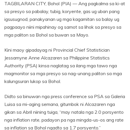
TAGBILARAN CITY, Bohol (PIA) — Ang pagkalma sa ki-at
sa presyo sa pabalay, tubig, koryente, gas ug uban pang
igsusugnod, panakyanan ug mga kagamitan sa balay ug
pagpaayo niini mipahinay og samot sa lihok sa presyo sa
mga paliton sa Bohol sa buwan sa Mayo.
Kini maoy gipadayag ni Provincial Chief Statistician
Jessamyne Anne Alcazaren sa Philippine Statistics
Authority (PSA) kinsa naglatag sa ilang mga tawo nga
magmonitor sa mga presyo sa nag-unang paliton sa mga
kalungsuran lukop sa Bohol.
Didto sa binuwan nga press conference sa PSA sa Galeria
Luisa sa mi-aging semana, gitumbok ni Alcazaren nga
gikan sa Abril niining tuiga, “may natala nga 2.0 porsyento
nga inflation rate, padayon pa nga mingda-us-os ang rate
sa inflation sa Bohol ngadto sa 1.7 porsyento.”