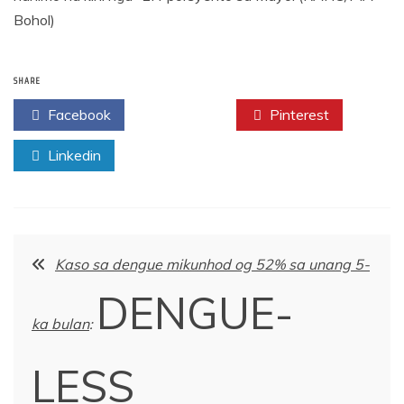
Bohol)
SHARE
Facebook
Twitter
Pinterest
Linkedin
Post
Kaso sa dengue mikunhod og 52% sa unang 5-
navigation
DENGUE-
ka bulan
:
LESS