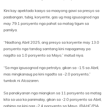
Kini kay apektado kaayo sa maayong gawi sa presyo sa
paabangan, tubig, koryente, gas ug mag igsusognod nga
may 79.1 porsyento nga pahat sa matag tigum sa
pamilya.
“Niadtong Abril 2025, ang presyo sa koryente may 13.0
porsyento nga tandog samtang kini napagamay pa
nagdto sa 1.0 porsyento sa Mayo,” matud niya.
“Sa mga igsusognod nga petrolyo, gikan sa -1.5 sa Abril,
mas mingkanaug pa kini ngadto sa -2.0 porsyento,”
tumbok ni Alcazaren.
Sa panakyanan nga miangkon sa 11 porsyento sa matag
kita sa usa ka panimalay, gikan sa -2.0 porsyento sa Abril,
nahimo na kini nga -2.4 porsyento sa Mayo. (RAHC/PIA